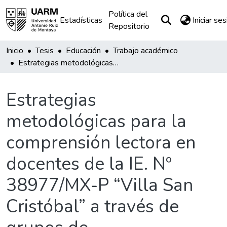
Política del
Estadísticas
Iniciar se
Repositorio
Inicio
Tesis
Educación
Trabajo académico
Estrategias metodológicas para la comprensión lectora en docentes de la IE. Nº 38977/MX-P “Villa San Cristóbal” a través de grupos de interaprendizaje
Estrategias
metodológicas para la
comprensión lectora en
docentes de la IE. Nº
38977/MX-P “Villa San
Cristóbal” a través de