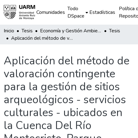
Todo
Política 
Comunidades
Estadísticas
DSpace
Reposito
Inicio
Tesis
Economía y Gestión Ambiental
Tesis
Aplicación del método de valoración contingente para la gestión de sitios arqueológicos - servicios culturales - ubicados en la Cuenca Del Río Montecristo, Parque Nacional del Río Abiseo, Región San Martín, 2019
Aplicación del método de
valoración contingente
para la gestión de sitios
arqueológicos - servicios
culturales - ubicados en
la Cuenca Del Río