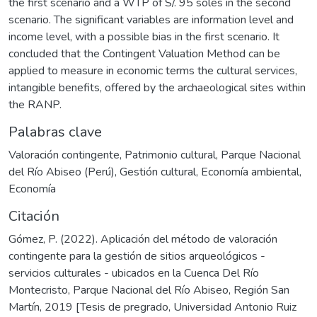
the first scenario and a WTP of S/. 95 soles in the second
scenario. The significant variables are information level and
income level, with a possible bias in the first scenario. It
concluded that the Contingent Valuation Method can be
applied to measure in economic terms the cultural services,
intangible benefits, offered by the archaeological sites within
the RANP.
Palabras clave
Valoración contingente
,
Patrimonio cultural
,
Parque Nacional
del Río Abiseo (Perú)
,
Gestión cultural
,
Economía ambiental
,
Economía
Citación
Gómez, P. (2022). Aplicación del método de valoración
contingente para la gestión de sitios arqueológicos -
servicios culturales - ubicados en la Cuenca Del Río
Montecristo, Parque Nacional del Río Abiseo, Región San
Martín, 2019 [Tesis de pregrado, Universidad Antonio Ruiz