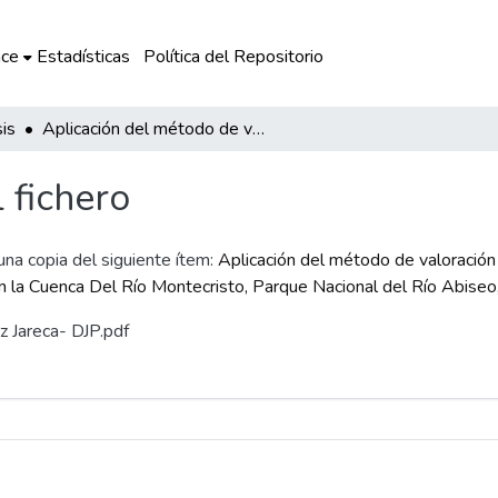
ce
Estadísticas
Política del Repositorio
is
Aplicación del método de valoración contingente para la gestión de sitios arqueológicos - servicios culturales - ubicados en la Cuenca Del Río Montecristo, Parque Nacional del Río Abiseo, Región San Martín, 2019
l fichero
 una copia del siguiente ítem:
Aplicación del método de valoración 
 en la Cuenca Del Río Montecristo, Parque Nacional del Río Abise
ez Jareca- DJP.pdf