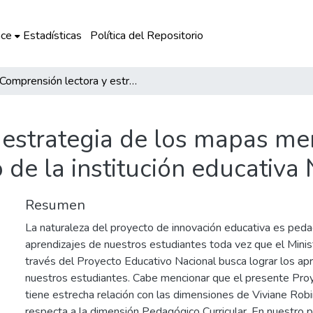
ce
Estadísticas
Política del Repositorio
Comprensión lectora y estrategia de los mapas mentales con los estudiantes del IV ciclo de la institución educativa N° 50192 de k’enko
 estrategia de los mapas me
o de la institución educativ
Resumen
La naturaleza del proyecto de innovación educativa es peda
aprendizajes de nuestros estudiantes toda vez que el Minis
través del Proyecto Educativo Nacional busca lograr los ap
nuestros estudiantes. Cabe mencionar que el presente Pro
tiene estrecha relación con las dimensiones de Viviane Rob
respecta a la dimensión Pedagógico Curricular. En nuestro