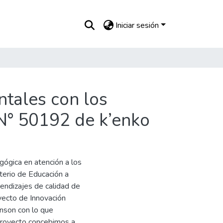
Iniciar sesión
ntales con los
a N° 50192 de k’enko
gógica en atención a los
terio de Educación a
rendizajes de calidad de
yecto de Innovación
inson con lo que
 proyecto concebimos a