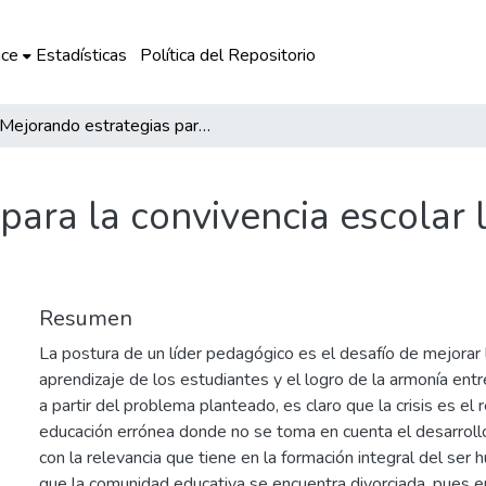
ce
Estadísticas
Política del Repositorio
Mejorando estrategias para la convivencia escolar lograremos mejores aprendizajes
para la convivencia escolar
Resumen
La postura de un líder pedagógico es el desafío de mejorar 
aprendizaje de los estudiantes y el logro de la armonía ent
a partir del problema planteado, es claro que la crisis es el
educación errónea donde no se toma en cuenta el desarroll
con la relevancia que tiene en la formación integral del ser
que la comunidad educativa se encuentra divorciada, pues e