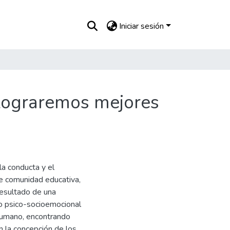
Iniciar sesión
 lograremos mejores
la conducta y el
re comunidad educativa,
 resultado de una
o psico-socioemocional
 humano, encontrando
n la concepción de los