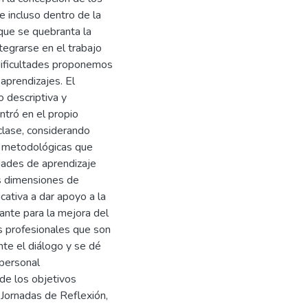
e incluso dentro de la
 que se quebranta la
tegrarse en el trabajo
dificultades proponemos
aprendizajes. El
 descriptiva y
ntró en el propio
clase, considerando
as metodológicas que
idades de aprendizaje
as dimensiones de
cativa a dar apoyo a la
vante para la mejora del
as profesionales que son
nte el diálogo y se dé
 personal
de los objetivos
 Jornadas de Reflexión,