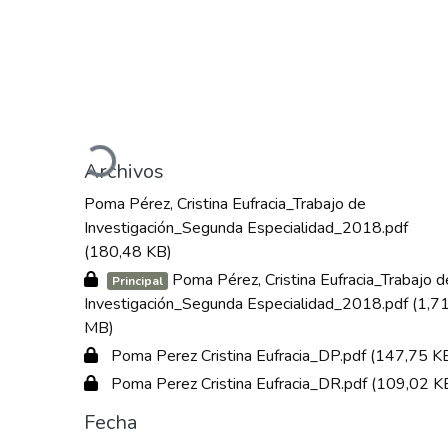
Cargando...
Archivos
Poma Pérez, Cristina Eufracia_Trabajo de
Investigación_Segunda Especialidad_2018.pdf
(180,48 KB)
Poma Pérez, Cristina Eufracia_Trabajo d
Principal
Investigación_Segunda Especialidad_2018.pdf
(1,7
MB)
Poma Perez Cristina Eufracia_DP.pdf
(147,75 K
Poma Perez Cristina Eufracia_DR.pdf
(109,02 K
Fecha