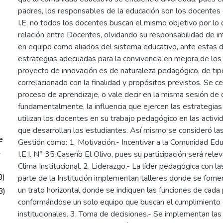
padres, los responsables de la educación son los docentes 
I.E. no todos los docentes buscan el mismo objetivo por lo
relación entre Docentes, olvidando su responsabilidad de in
en equipo como aliados del sistema educativo, ante estas 
estrategias adecuadas para la convivencia en mejora de los 
proyecto de innovación es de naturaleza pedagógico, de tipo
correlacionado con la finalidad y propósitos previstos. Se ce
proceso de aprendizaje, o vale decir en la misma sesión de 
fundamentalmente, la influencia que ejercen las estrategi
utilizan los docentes en su trabajo pedagógico en las activ
que desarrollan los estudiantes. Así mismo se consideró l
e
Gestión como: 1. Motivación.- Incentivar a la Comunidad Edu
1
I.E.I. N° 35 Caserío El Olivo, pues su participación será rele
Clima Institucional. 2. Liderazgo.- La líder pedagógica con l
B)
parte de la Institución implementan talleres donde se fome
un trato horizontal donde se indiquen las funciones de cada
B)
conformándose un solo equipo que buscan el cumplimiento 
institucionales. 3. Toma de decisiones.- Se implementan las