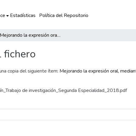
ce
Estadísticas
Política del Repositorio
Mejorando la expresión oral, mediante el uso del cine como recurso didáctico en los alumnos del IE No. 56027 de Chectuyoc
l fichero
 una copia del siguiente ítem:
Mejorando la expresión oral, mediant
Martín_Trabajo de investigación_Segunda Especialidad_2018.pdf