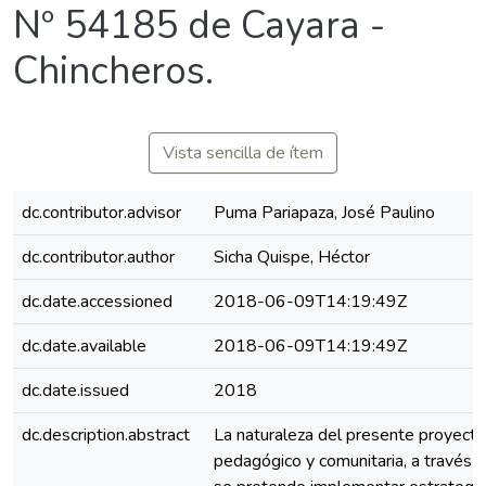
Nº 54185 de Cayara -
Chincheros.
Vista sencilla de ítem
dc.contributor.advisor
Puma Pariapaza, José Paulino
dc.contributor.author
Sicha Quispe, Héctor
dc.date.accessioned
2018-06-09T14:19:49Z
dc.date.available
2018-06-09T14:19:49Z
dc.date.issued
2018
dc.description.abstract
La naturaleza del presente proyecto
pedagógico y comunitaria, a través d