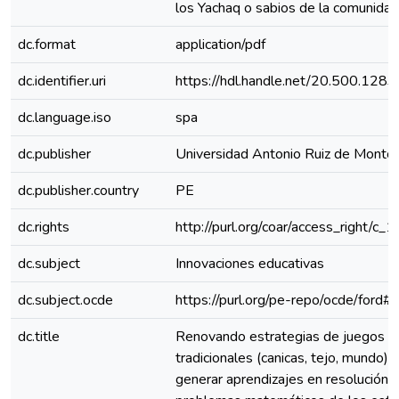
los Yachaq o sabios de la comunidad
dc.format
application/pdf
dc.identifier.uri
https://hdl.handle.net/20.500.128
dc.language.iso
spa
dc.publisher
Universidad Antonio Ruiz de Monto
dc.publisher.country
PE
dc.rights
http://purl.org/coar/access_right/c_
dc.subject
Innovaciones educativas
dc.subject.ocde
https://purl.org/pe-repo/ocde/ford#
dc.title
Renovando estrategias de juegos
tradicionales (canicas, tejo, mundo) 
generar aprendizajes en resolución 