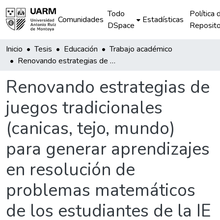
Todo
Política 
Comunidades
Estadísticas
DSpace
Reposito
Inicio
Tesis
Educación
Trabajo académico
Renovando estrategias de juegos tradicionales (canicas, tejo, mundo) para generar aprendizajes en resolución de problemas matemáticos de los estudiantes de la IE Nº 54185 de Cayara - Chincheros.
Renovando estrategias de
juegos tradicionales
(canicas, tejo, mundo)
para generar aprendizajes
en resolución de
problemas matemáticos
de los estudiantes de la IE