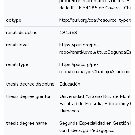
problemas matemáticos de los estu
de la IE Nº 54185 de Cayara - Chinc
dc.type
http://purl.org/coar/resource_type/c
renati.discipline
191359
renati.level
https://purl.org/pe-
repo/renati/level#tituloSegundaEspe
renati.type
https://purl.org/pe-
repo/renati/type#trabajoAcademico
thesis.degree.discipline
Educación
thesis.degree.grantor
Universidad Antonio Ruiz de Montoy
Facultad de Filosofía, Educación y Ci
Humanas
thesis.degree.name
Segunda Especialidad en Gestión Es
con Liderazgo Pedagógico