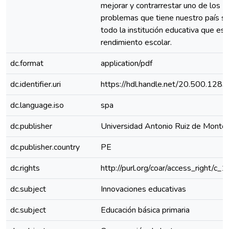
mejorar y contrarrestar uno de los
problemas que tiene nuestro país s
todo la institución educativa que es 
rendimiento escolar.
dc.format
application/pdf
dc.identifier.uri
https://hdl.handle.net/20.500.128
dc.language.iso
spa
dc.publisher
Universidad Antonio Ruiz de Monto
dc.publisher.country
PE
dc.rights
http://purl.org/coar/access_right/c_
dc.subject
Innovaciones educativas
dc.subject
Educación básica primaria