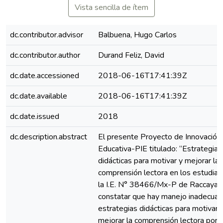
Vista sencilla de ítem
dc.contributor.advisor
Balbuena, Hugo Carlos
dc.contributor.author
Durand Feliz, David
dc.date.accessioned
2018-06-16T17:41:39Z
dc.date.available
2018-06-16T17:41:39Z
dc.date.issued
2018
dc.description.abstract
El presente Proyecto de Innovación
Educativa-PIE titulado: “Estrategias
didácticas para motivar y mejorar la
comprensión lectora en los estudian
la I.E. N° 38466/Mx-P de Raccaya” 
constatar que hay manejo inadecua
estrategias didácticas para motivar 
mejorar la comprensión lectora por 