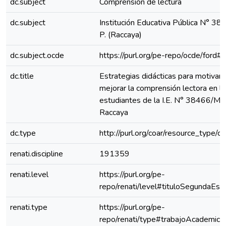
dc.subject
Comprensión de lectura
dc.subject
Institución Educativa Pública N° 3
P. (Raccaya)
dc.subject.ocde
https://purl.org/pe-repo/ocde/ford#
dc.title
Estrategias didácticas para motivar 
mejorar la comprensión lectora en l
estudiantes de la I.E. N° 38466/M
Raccaya
dc.type
http://purl.org/coar/resource_type/c
renati.discipline
191359
renati.level
https://purl.org/pe-
repo/renati/level#tituloSegundaEspe
renati.type
https://purl.org/pe-
repo/renati/type#trabajoAcademico