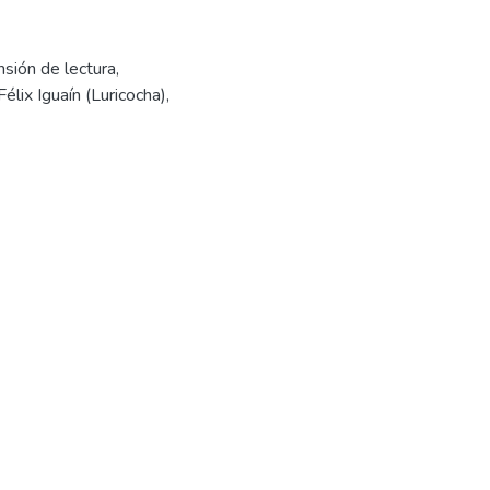
sión de lectura
,
lix Iguaín (Luricocha)
,