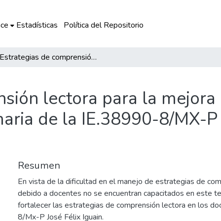
ce
Estadísticas
Política del Repositorio
Estrategias de comprensión lectora para la mejora de los aprendizajes de los estudiantes de primaria de la IE.38990-8/MX-P “José Félix Iguain”-Intay-Luricocha
sión lectora para la mejora 
maria de la IE.38990-8/MX-P “
Resumen
En vista de la dificultad en el manejo de estrategias de com
debido a docentes no se encuentran capacitados en este t
fortalecer las estrategias de comprensión lectora en los d
8/Mx-P José Félix Iguain.