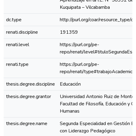
Aprendizaje en la I.E. N° 50332 de
Kuquipata – Vilcabamba
dc.type
http://purl.org/coar/resource_type/c
renati.discipline
191359
renati.level
https://purl.org/pe-
repo/renati/level#tituloSegundaEspe
renati.type
https://purl.org/pe-
repo/renati/type#trabajoAcademico
thesis.degree.discipline
Educación
thesis.degree.grantor
Universidad Antonio Ruiz de Montoy
Facultad de Filosofía, Educación y Ci
Humanas
thesis.degree.name
Segunda Especialidad en Gestión Es
con Liderazgo Pedagógico