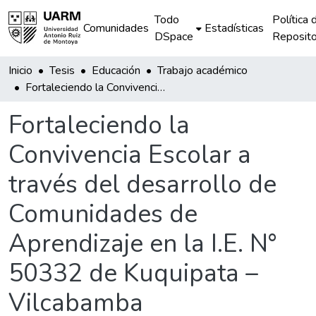
Todo
Política 
Comunidades
Estadísticas
DSpace
Reposito
Inicio
Tesis
Educación
Trabajo académico
Fortaleciendo la Convivencia Escolar a través del desarrollo de Comunidades de Aprendizaje en la I.E. N° 50332 de Kuquipata – Vilcabamba
Fortaleciendo la
Convivencia Escolar a
través del desarrollo de
Comunidades de
Aprendizaje en la I.E. N°
50332 de Kuquipata –
Vilcabamba