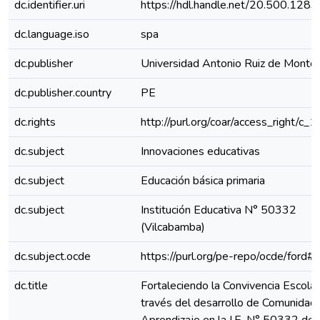
dc.identifier.uri
https://hdl.handle.net/20.500.128
dc.language.iso
spa
dc.publisher
Universidad Antonio Ruiz de Monto
dc.publisher.country
PE
dc.rights
http://purl.org/coar/access_right/c_
dc.subject
Innovaciones educativas
dc.subject
Educación básica primaria
dc.subject
Institución Educativa N° 50332
(Vilcabamba)
dc.subject.ocde
https://purl.org/pe-repo/ocde/ford#
dc.title
Fortaleciendo la Convivencia Escolar
través del desarrollo de Comunidad