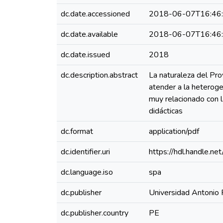
dc.date.accessioned
2018-06-07T16:46
dc.date.available
2018-06-07T16:46
dc.date.issued
2018
dc.description.abstract
La naturaleza del Pro
atender a la heterog
muy relacionado con 
didácticas
dc.format
application/pdf
dc.identifier.uri
https://hdl.handle.
dc.language.iso
spa
dc.publisher
Universidad Antonio
dc.publisher.country
PE