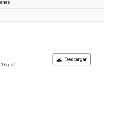
manas
Descargar
018.pdf