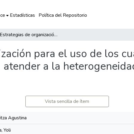
ce
Estadísticas
Política del Repositorio
Estrategias de organización para el uso de los cuadernos de autoaprendizaje para atender a la heterogeneidad y diversidad del aula multigrado
ización para el uso de los c
 atender a la heterogeneidad
Vista sencilla de ítem
tza Agustina
, Yoli