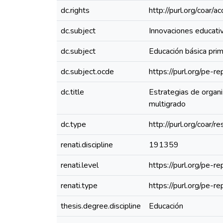
dc.rights
http://purl.org/coar/
dc.subject
Innovaciones educati
dc.subject
Educación básica prim
dc.subject.ocde
https://purl.org/pe-
dc.title
Estrategias de organi
multigrado
dc.type
http://purl.org/coar/
renati.discipline
191359
renati.level
https://purl.org/pe-r
renati.type
https://purl.org/pe-
thesis.degree.discipline
Educación