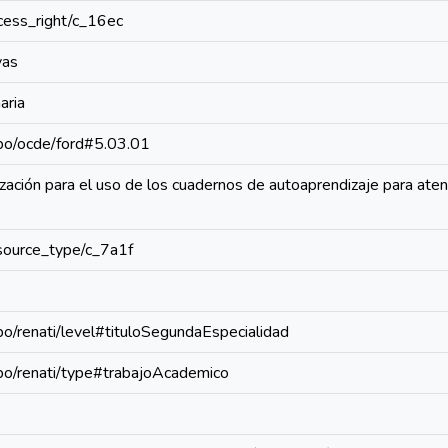
access_right/c_16ec
vas
aria
repo/ocde/ford#5.03.01
zación para el uso de los cuadernos de autoaprendizaje para aten
resource_type/c_7a1f
epo/renati/level#tituloSegundaEspecialidad
repo/renati/type#trabajoAcademico