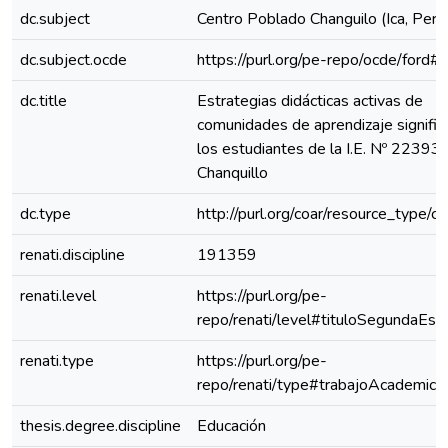
dc.subject
Centro Poblado Changuilo (Ica, Perú
dc.subject.ocde
https://purl.org/pe-repo/ocde/ford#
dc.title
Estrategias didácticas activas de
comunidades de aprendizaje signific
los estudiantes de la I.E. Nº 22393
Chanquillo
dc.type
http://purl.org/coar/resource_type/c
renati.discipline
191359
renati.level
https://purl.org/pe-
repo/renati/level#tituloSegundaEspe
renati.type
https://purl.org/pe-
repo/renati/type#trabajoAcademico
thesis.degree.discipline
Educación