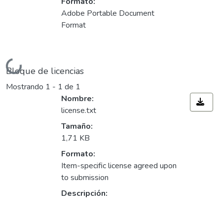
Formato:
Adobe Portable Document
Format
Cargando...
Bloque de licencias
Mostrando
1 - 1 de 1
Nombre:
license.txt
Tamaño:
1,71 KB
Formato:
Item-specific license agreed upon
to submission
Descripción: