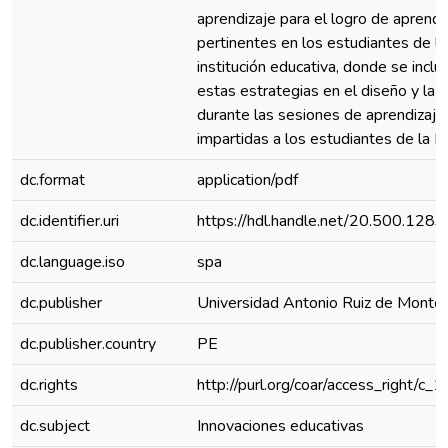
aprendizaje para el logro de aprendi
pertinentes en los estudiantes de la
institución educativa, donde se inclui
estas estrategias en el diseño y la a
durante las sesiones de aprendizaje
impartidas a los estudiantes de la I.E
dc.format
application/pdf
dc.identifier.uri
https://hdl.handle.net/20.500.128
dc.language.iso
spa
dc.publisher
Universidad Antonio Ruiz de Monto
dc.publisher.country
PE
dc.rights
http://purl.org/coar/access_right/c_
dc.subject
Innovaciones educativas