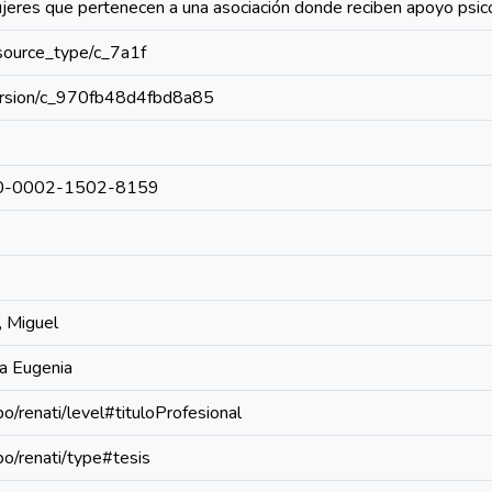
ujeres que pertenecen a una asociación donde reciben apoyo psic
resource_type/c_7a1f
/version/c_970fb48d4fbd8a85
0000-0002-1502-8159
, Miguel
a Eugenia
po/renati/level#tituloProfesional
epo/renati/type#tesis