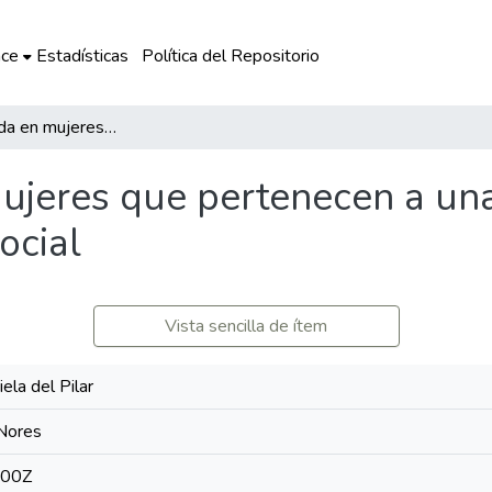
ce
Estadísticas
Política del Repositorio
Salud percibida en mujeres que pertenecen a una asociación donde reciben apoyo psicosocial
mujeres que pertenecen a un
ocial
Vista sencilla de ítem
ela del Pilar
 Nores
:00Z