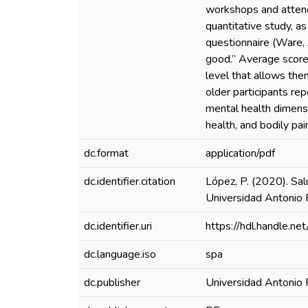
workshops and attend
quantitative study, 
questionnaire (Ware,
good.” Average scores
level that allows the
older participants rep
mental health dimensi
health, and bodily pa
dc.format
application/pdf
dc.identifier.citation
López, P. (2020). Sal
Universidad Antonio 
dc.identifier.uri
https://hdl.handle.
dc.language.iso
spa
dc.publisher
Universidad Antonio