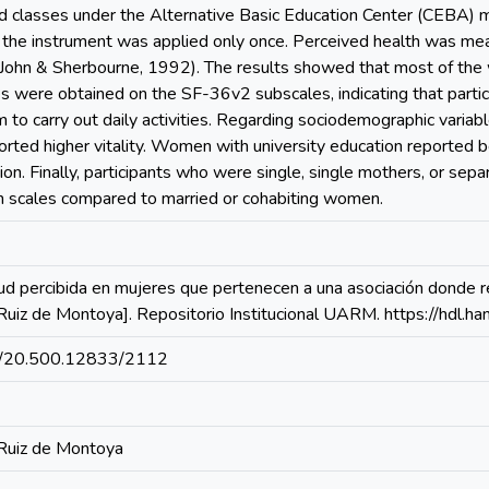
 classes under the Alternative Basic Education Center (CEBA) mo
as the instrument was applied only once. Perceived health was m
 John & Sherbourne, 1992). The results showed that most of the 
 were obtained on the SF-36v2 subscales, indicating that particip
m to carry out daily activities. Regarding sociodemographic variab
orted higher vitality. Women with university education reported be
on. Finally, participants who were single, single mothers, or sepa
in scales compared to married or cohabiting women.
ud percibida en mujeres que pertenecen a una asociación donde r
Ruiz de Montoya]. Repositorio Institucional UARM. https://hdl
net/20.500.12833/2112
 Ruiz de Montoya