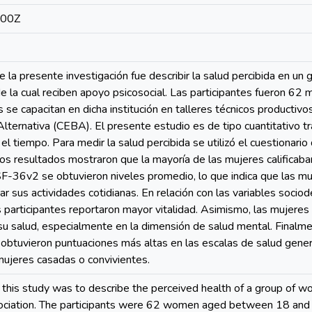
:00Z
de la presente investigación fue describir la salud percibida en u
de la cual reciben apoyo psicosocial. Las participantes fueron 62 
se capacitan en dicha institución en talleres técnicos productivos
lternativa (CEBA). El presente estudio es de tipo cuantitativo tr
l tiempo. Para medir la salud percibida se utilizó el cuestionar
os resultados mostraron que la mayoría de las mujeres calificab
F-36v2 se obtuvieron niveles promedio, lo que indica que las muj
ar sus actividades cotidianas. En relación con las variables socio
 participantes reportaron mayor vitalidad. Asimismo, las mujeres
u salud, especialmente en la dimensión de salud mental. Finalmen
obtuvieron puntuaciones más altas en las escalas de salud genera
mujeres casadas o convivientes.
f this study was to describe the perceived health of a group of 
sociation. The participants were 62 women aged between 18 and 6