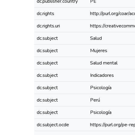
dc.publisher.country
PE
dc.rights
http://purl.org/coar/a
dc.rights.uri
https://creativecomm
dc.subject
Salud
dc.subject
Mujeres
dc.subject
Salud mental
dc.subject
Indicadores
dc.subject
Psicología
dc.subject
Perú
dc.subject
Psicología
dc.subject.ocde
https://purl.org/pe-