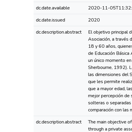
dc.date.available
2020-11-05T11:32
dc.date.issued
2020
dc.description.abstract
El objetivo principal 
Asociación, a través 
18 y 60 años, quienes 
de Educación Básica A
un único momento en e
Sherbourne, 1992). L
las dimensiones del S
que les permite realiz
que a mayor edad, las
mejor percepción de s
solteras o separadas 
comparación con las 
dc.description.abstract
The main objective o
through a private as