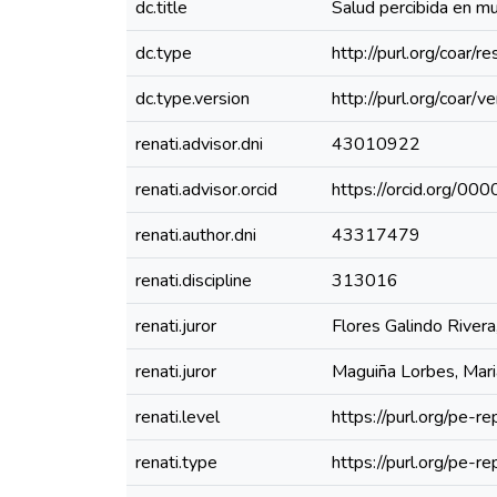
dc.title
Salud percibida en m
dc.type
http://purl.org/coar/
dc.type.version
http://purl.org/coar
renati.advisor.dni
43010922
renati.advisor.orcid
https://orcid.org/
renati.author.dni
43317479
renati.discipline
313016
renati.juror
Flores Galindo Rivera
renati.juror
Maguiña Lorbes, Mari
renati.level
https://purl.org/pe-re
renati.type
https://purl.org/pe-r