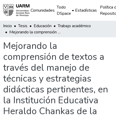
Todo
Política 
Comunidades
Estadísticas
DSpace
Reposito
Inicio
Tesis
Educación
Trabajo académico
Mejorando la comprensión de textos a través del manejo de técnicas y estrategias didácticas pertinentes, en la Institución Educativa Heraldo Chankas de la Comunidad de Otas Bellavista.
Mejorando la
comprensión de textos a
través del manejo de
técnicas y estrategias
didácticas pertinentes, en
la Institución Educativa
Heraldo Chankas de la