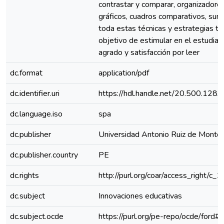
contrastar y comparar, organizadore
gráficos, cuadros comparativos, sumi
toda estas técnicas y estrategias ti
objetivo de estimular en el estudian
agrado y satisfacción por leer
dc.format
application/pdf
dc.identifier.uri
https://hdl.handle.net/20.500.128
dc.language.iso
spa
dc.publisher
Universidad Antonio Ruiz de Monto
dc.publisher.country
PE
dc.rights
http://purl.org/coar/access_right/c_
dc.subject
Innovaciones educativas
dc.subject.ocde
https://purl.org/pe-repo/ocde/ford#