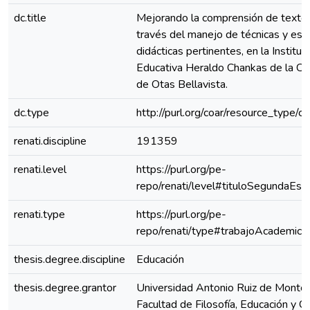
dc.title
Mejorando la comprensión de texto
través del manejo de técnicas y est
didácticas pertinentes, en la Instituc
Educativa Heraldo Chankas de la C
de Otas Bellavista.
dc.type
http://purl.org/coar/resource_type/c
renati.discipline
191359
renati.level
https://purl.org/pe-
repo/renati/level#tituloSegundaEspe
renati.type
https://purl.org/pe-
repo/renati/type#trabajoAcademico
thesis.degree.discipline
Educación
thesis.degree.grantor
Universidad Antonio Ruiz de Montoy
Facultad de Filosofía, Educación y Ci