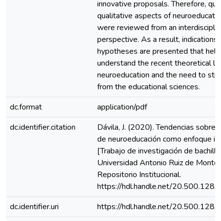
innovative proposals. Therefore, qua
qualitative aspects of neuroeducati
were reviewed from an interdisciplin
perspective. As a result, indications
hypotheses are presented that help
understand the recent theoretical l
neuroeducation and the need to str
from the educational sciences.
dc.format
application/pdf
dc.identifier.citation
Dávila, J. (2020). Tendencias sobre 
de neuroeducación como enfoque inte
[Trabajo de investigación de bachille
Universidad Antonio Ruiz de Montoy
Repositorio Institucional.
https://hdl.handle.net/20.500.128
dc.identifier.uri
https://hdl.handle.net/20.500.128