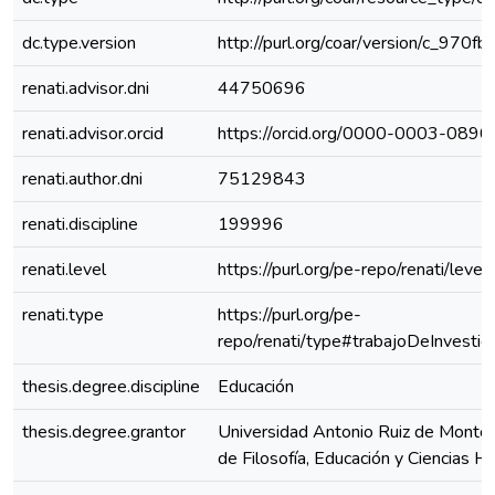
dc.type.version
http://purl.org/coar/version/c_970
renati.advisor.dni
44750696
renati.advisor.orcid
https://orcid.org/0000-0003-089
renati.author.dni
75129843
renati.discipline
199996
renati.level
https://purl.org/pe-repo/renati/level
renati.type
https://purl.org/pe-
repo/renati/type#trabajoDeInvestig
thesis.degree.discipline
Educación
thesis.degree.grantor
Universidad Antonio Ruiz de Montoy
de Filosofía, Educación y Ciencias 