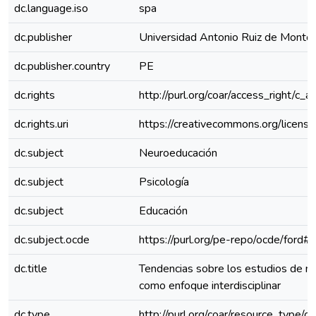
dc.language.iso
spa
dc.publisher
Universidad Antonio Ruiz de Monto
dc.publisher.country
PE
dc.rights
http://purl.org/coar/access_right/c_a
dc.rights.uri
https://creativecommons.org/license
dc.subject
Neuroeducación
dc.subject
Psicología
dc.subject
Educación
dc.subject.ocde
https://purl.org/pe-repo/ocde/ford#
dc.title
Tendencias sobre los estudios de n
como enfoque interdisciplinar
dc.type
http://purl.org/coar/resource_type/c