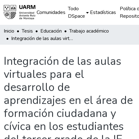
Todo
Política 
Comunidades
Estadísticas
DSpace
Reposito
Inicio
Tesis
Educación
Trabajo académico
Integración de las aulas virtuales para el desarrollo de aprendizajes en el área de formación ciudadana y cívica en los estudiantes del tercer grado de la IE Emancipación Americana de Tinta
Integración de las aulas
virtuales para el
desarrollo de
aprendizajes en el área de
formación ciudadana y
cívica en los estudiantes