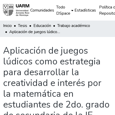
Todo
Política 
Comunidades
Estadísticas
DSpace
Reposito
Inicio
Tesis
Educación
Trabajo académico
Aplicación de juegos lúdicos como estrategia para desarrollar la creatividad e interés por la matemática en estudiantes de 2do. grado de secundaria de la IE “Micaela Bastidas Puyucawa-La Tinguiña
Aplicación de juegos
lúdicos como estrategia
para desarrollar la
creatividad e interés por
la matemática en
estudiantes de 2do. grado