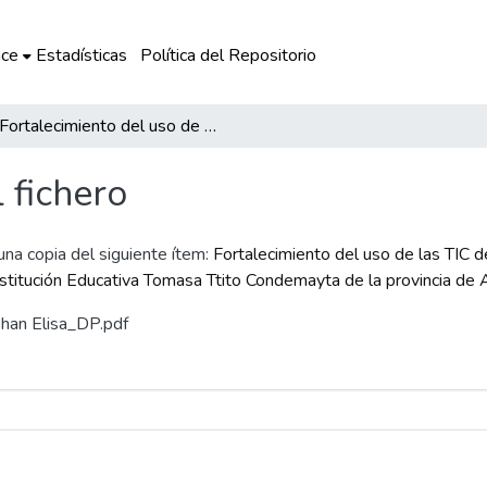
ce
Estadísticas
Política del Repositorio
Fortalecimiento del uso de las TIC de los docentes y su aplicación en la mejora de la Comprensión Lectora en los estudiantes de la Institución Educativa Tomasa Ttito Condemayta de la provincia de Acomayo
l fichero
 una copia del siguiente ítem:
Fortalecimiento del uso de las TIC d
nstitución Educativa Tomasa Ttito Condemayta de la provincia d
obhan Elisa_DP.pdf