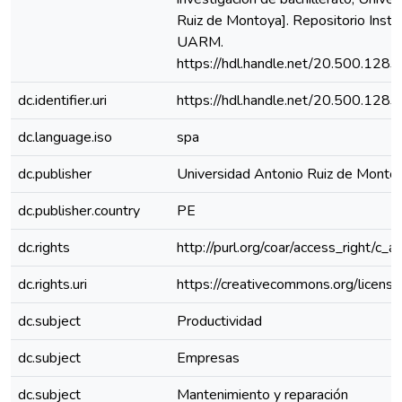
Ruiz de Montoya]. Repositorio Instit
UARM.
https://hdl.handle.net/20.500.128
dc.identifier.uri
https://hdl.handle.net/20.500.128
dc.language.iso
spa
dc.publisher
Universidad Antonio Ruiz de Monto
dc.publisher.country
PE
dc.rights
http://purl.org/coar/access_right/c_a
dc.rights.uri
https://creativecommons.org/license
dc.subject
Productividad
dc.subject
Empresas
dc.subject
Mantenimiento y reparación