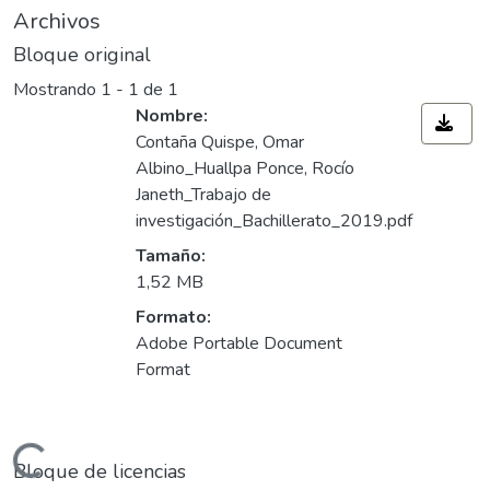
Archivos
Bloque original
Mostrando
1 - 1 de 1
Nombre:
Contaña Quispe, Omar
Albino_Huallpa Ponce, Rocío
Janeth_Trabajo de
investigación_Bachillerato_2019.pdf
Tamaño:
1,52 MB
Formato:
Adobe Portable Document
Format
ndo...
Bloque de licencias