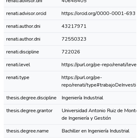
renati.advisor.dni
40648405
renati.advisor.orcid
https://orcid.org/0000-0001-693
renati.author.dni
43217971
renati.author.dni
72550323
renati.discipline
722026
renati.level
https://purl.org/pe-repo/renati/level
renati.type
https://purl.org/pe-
repo/renati/type#trabajoDeInvestig
thesis.degree.discipline
Ingeniería Industrial
thesis.degree.grantor
Universidad Antonio Ruiz de Montoy
de Ingeniería y Gestión
thesis.degree.name
Bachiller en Ingeniería Industrial