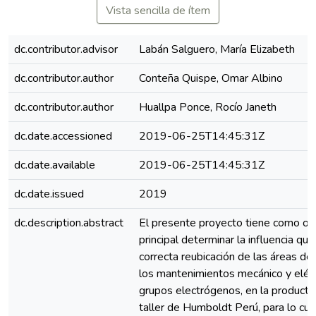
Vista sencilla de ítem
dc.contributor.advisor
Labán Salguero, María Elizabeth
dc.contributor.author
Conteña Quispe, Omar Albino
dc.contributor.author
Huallpa Ponce, Rocío Janeth
dc.date.accessioned
2019-06-25T14:45:31Z
dc.date.available
2019-06-25T14:45:31Z
dc.date.issued
2019
dc.description.abstract
El presente proyecto tiene como ob
principal determinar la influencia que
correcta reubicación de las áreas de
los mantenimientos mecánico y eléc
grupos electrógenos, en la producti
taller de Humboldt Perú, para lo cu