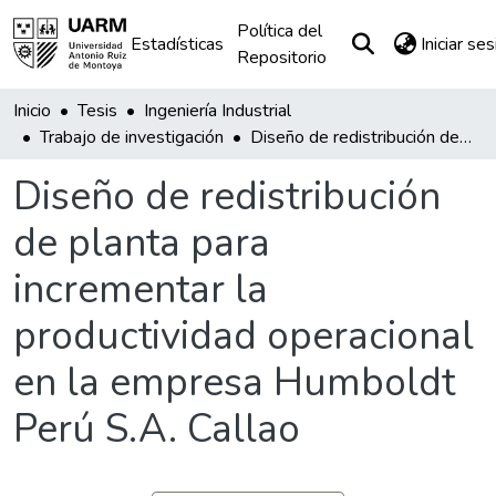
Política del
Estadísticas
Iniciar se
Repositorio
Inicio
Tesis
Ingeniería Industrial
Trabajo de investigación
Diseño de redistribución de planta para incrementar la productividad operacional en la empresa Humboldt Perú S.A. Callao
Diseño de redistribución
de planta para
incrementar la
productividad operacional
en la empresa Humboldt
Perú S.A. Callao