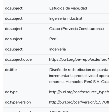
dc.subject
Estudios de viabilidad
dc.subject
Ingeniería industrial
dc.subject
Callao (Provincia Constitucional)
dc.subject
Perú
dc.subject
Ingeniería
dc.subject.ocde
https://purl.org/pe-repo/ocde/ford#
dc.title
Diseño de redistribución de planta p
incrementar la productividad operaci
empresa Humboldt Perú S.A. Callao
dc.type
http://purl.org/coar/resource_type/c
dc.type.version
http://purl.org/coar/version/c_970