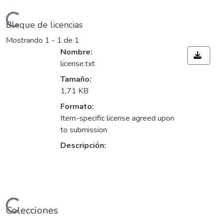
ndo...
Bloque de licencias
Mostrando
1 - 1 de 1
Nombre:
license.txt
Tamaño:
1,71 KB
Formato:
Item-specific license agreed upon
to submission
Descripción:
ndo...
Colecciones