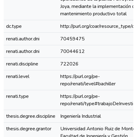
Joya, mediante la implementación de
mantenimiento productivo total
dc.type
http://purl.org/coar/resource_type/c
renati.author.dni
70459475
renati.author.dni
70044612
renati.discipline
722026
renati.level
https://purl.org/pe-
repo/renati/level#bachiller
renati.type
https://purl.org/pe-
repo/renati/type#trabajoDeInvestig
thesis.degree.discipline
Ingeniería Industrial
thesis.degree.grantor
Universidad Antonio Ruiz de Montoy
Facultad de Ingeniería y Gestión