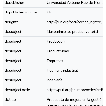
dc.publisher
Universidad Antonio Ruiz de Monto
dc.publisher.country
PE
dc.rights
http://purl.org/coar/access_right/c_
dc.subject
Mantenimiento productivo total
dc.subject
Producción
dc.subject
Productividad
dc.subject
Empresas
dc.subject
Ingeniería industrial
dc.subject
Ingeniería
dc.subject.ocde
https://purl.org/pe-repo/ocde/ford#
dc.title
Propuesta de mejora en la gestión 
operaciones de la planta Ferreyros