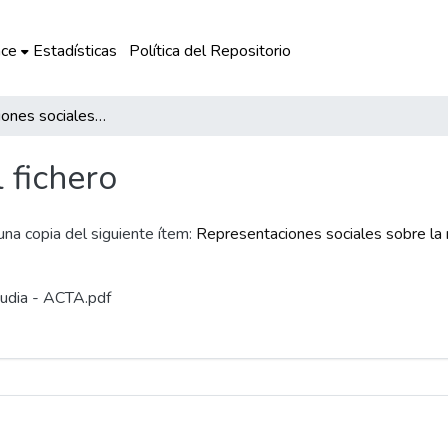
ce
Estadísticas
Política del Repositorio
Representaciones sociales sobre la maternidad en madres feministas, en Lima Metropolitana
l fichero
 una copia del siguiente ítem:
Representaciones sociales sobre la
laudia - ACTA.pdf