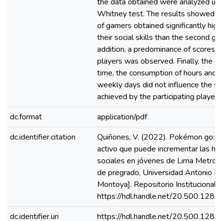
the data obtained were analyzed us
Whitney test. The results showed t
of gamers obtained significantly high
their social skills than the second gr
addition, a predominance of scores 
players was observed. Finally, the 
time, the consumption of hours and 
weekly days did not influence the s
achieved by the participating players
dc.format
application/pdf
dc.identifier.citation
Quiñones, V. (2022). Pokémon go: u
activo que puede incrementar las ha
sociales en jóvenes de Lima Metropo
de pregrado, Universidad Antonio R
Montoya]. Repositorio Instituciona
https://hdl.handle.net/20.500.128
dc.identifier.uri
https://hdl.handle.net/20.500.128