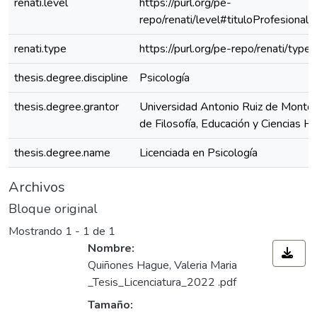
renati.level
https://purl.org/pe-
repo/renati/level#tituloProfesional
renati.type
https://purl.org/pe-repo/renati/type
thesis.degree.discipline
Psicología
thesis.degree.grantor
Universidad Antonio Ruiz de Montoy
de Filosofía, Educación y Ciencias 
thesis.degree.name
Licenciada en Psicología
Archivos
Bloque original
Mostrando
1 - 1 de 1
Nombre:
Quiñones Hague, Valeria Maria
_Tesis_Licenciatura_2022 .pdf
Tamaño: