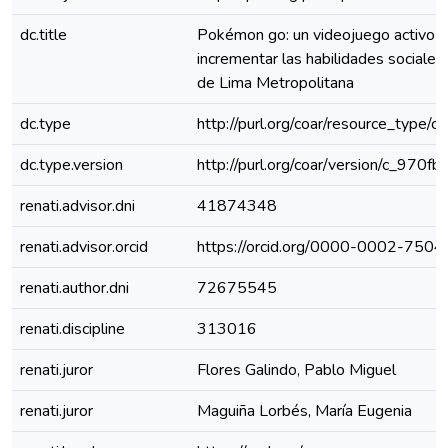
dc.title
Pokémon go: un videojuego activo 
incrementar las habilidades sociales
de Lima Metropolitana
dc.type
http://purl.org/coar/resource_type/c
dc.type.version
http://purl.org/coar/version/c_970
renati.advisor.dni
41874348
renati.advisor.orcid
https://orcid.org/0000-0002-750
renati.author.dni
72675545
renati.discipline
313016
renati.juror
Flores Galindo, Pablo Miguel
renati.juror
Maguiña Lorbés, María Eugenia