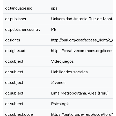
dc.language.iso
spa
dc.publisher
Universidad Antonio Ruiz de Monto
dc.publisher.country
PE
dc.rights
http://purl.org/coar/access_right/c_a
dc.rights.uri
https://creativecommons.org/license
dc.subject
Videojuegos
dc.subject
Habilidades sociales
dc.subject
Jóvenes
dc.subject
Lima Metropolitana, Área (Perú)
dc.subject
Psicología
dc.subject.ocde
https://purl.org/pe-repo/ocde/ford#