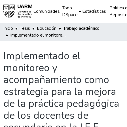
Todo
Política 
Comunidades
Estadísticas
DSpace
Reposito
Inicio
Tesis
Educación
Trabajo académico
Implementado el monitoreo y acompañamiento como estrategia para la mejora de la práctica pedagógica de los docentes de secundaria en la I.E.E. "Dos de Mayo" de Puerto Maldonado - Madre de Dios
Implementado el
monitoreo y
acompañamiento como
estrategia para la mejora
de la práctica pedagógica
de los docentes de