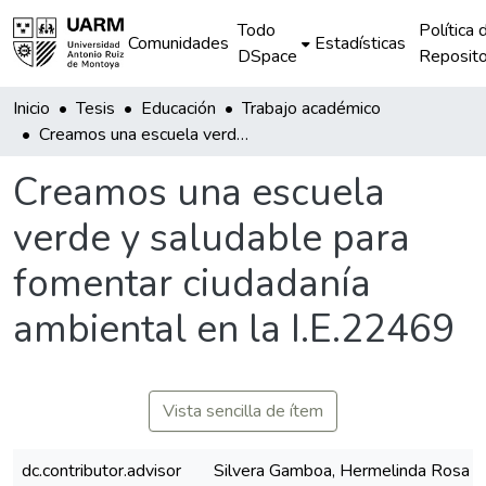
Todo
Política 
Comunidades
Estadísticas
DSpace
Reposito
Inicio
Tesis
Educación
Trabajo académico
Creamos una escuela verde y saludable para fomentar ciudadanía ambiental en la I.E.22469
Creamos una escuela
verde y saludable para
fomentar ciudadanía
ambiental en la I.E.22469
Vista sencilla de ítem
dc.contributor.advisor
Silvera Gamboa, Hermelinda Rosa