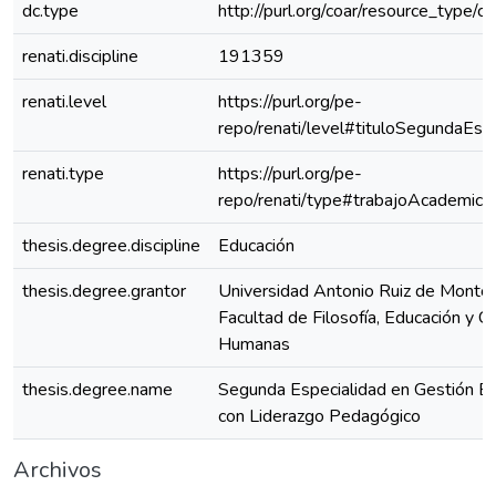
dc.type
http://purl.org/coar/resource_type/c
renati.discipline
191359
renati.level
https://purl.org/pe-
repo/renati/level#tituloSegundaEspe
renati.type
https://purl.org/pe-
repo/renati/type#trabajoAcademico
thesis.degree.discipline
Educación
thesis.degree.grantor
Universidad Antonio Ruiz de Montoy
Facultad de Filosofía, Educación y Ci
Humanas
thesis.degree.name
Segunda Especialidad en Gestión Es
con Liderazgo Pedagógico
Archivos