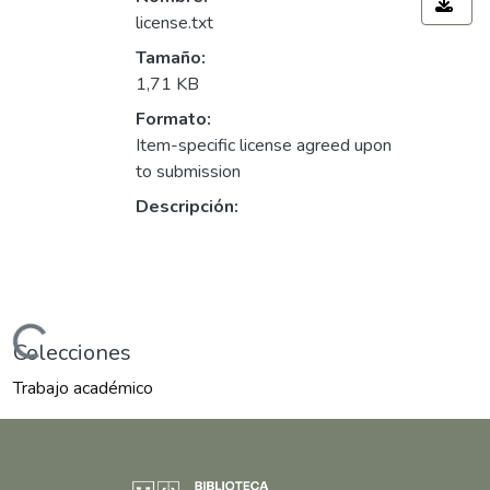
license.txt
Tamaño:
1,71 KB
Formato:
Item-specific license agreed upon
to submission
Descripción:
argando...
Colecciones
Trabajo académico