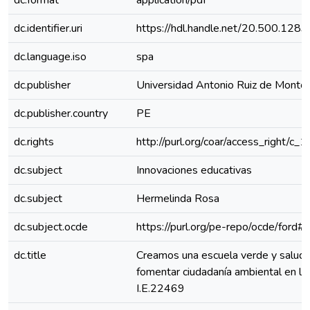
dc.format
application/pdf
dc.identifier.uri
https://hdl.handle.net/20.500.128
dc.language.iso
spa
dc.publisher
Universidad Antonio Ruiz de Monto
dc.publisher.country
PE
dc.rights
http://purl.org/coar/access_right/c_
dc.subject
Innovaciones educativas
dc.subject
Hermelinda Rosa
dc.subject.ocde
https://purl.org/pe-repo/ocde/ford#
dc.title
Creamos una escuela verde y saluda
fomentar ciudadanía ambiental en la
I.E.22469