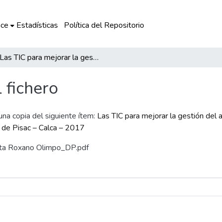
ce
Estadísticas
Política del Repositorio
Las TIC para mejorar la gestión del aprendizaje de los docentes del tercer grado del nivel secundario de la IE Bernardo Tambohuacso de Pisac – Calca – 2017
l fichero
 una copia del siguiente ítem:
Las TIC para mejorar la gestión del 
 de Pisac – Calca – 2017
ipata Roxano Olimpo_DP.pdf