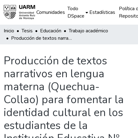
Todo
Política 
Comunidades
Estadísticas
DSpace
Reposito
Inicio
Tesis
Educación
Trabajo académico
Producción de textos narrativos en lengua materna (Quechua-Collao) para fomentar la identidad cultural en los estudiantes de la Institución Educativa Nº 50678-Patahuasi.
Producción de textos
narrativos en lengua
materna (Quechua-
Collao) para fomentar la
identidad cultural en los
estudiantes de la