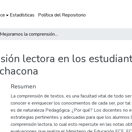
ce
Estadísticas
Política del Repositorio
Mejoramos la comprensión lectora en los estudiantes de Primaria de la IE No. 50147 de Huamanchacona
ón lectora en los estudiante
chacona
Resumen
La comprensión de textos, es una facultad vital de todo ser
conocer e enriquecer los conocimientos de cada ser, por ta
es de naturaleza Pedagógica. ¿Por qué? Los docentes no 
estrategias pertinentes y adecuadas para que los alumnos 
comprensión lectora, lo cual esto repercute en las notas ob
evaluaciones que realiza el Ministerio de Educación ECE, E