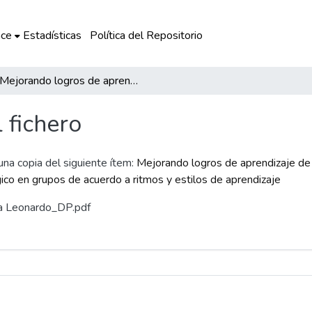
ce
Estadísticas
Política del Repositorio
Mejorando logros de aprendizaje de los alumnos de segundo grado en el área de matemática, mediante el reforzamiento pedagógico en grupos de acuerdo a ritmos y estilos de aprendizaje
l fichero
 una copia del siguiente ítem:
Mejorando logros de aprendizaje de
co en grupos de acuerdo a ritmos y estilos de aprendizaje
ira Leonardo_DP.pdf