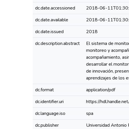
dc.date.accessioned
2018-06-11T01:30
dc.date.available
2018-06-11T01:30
dc.date.issued
2018
dc.description.abstract
El sistema de monito
monitoreo y acompaña
acompañamiento, asim
desarrollar el monito
de innovación, presen
aprendizajes de los 
dc.format
application/pdf
dc.identifier.uri
https://hdl.handle.
dc.language.iso
spa
dc.publisher
Universidad Antonio