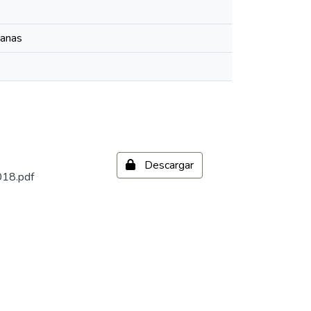
manas
Descargar
018.pdf