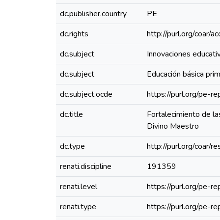
dc.publisher.country
PE
dc.rights
http://purl.org/coar/
dc.subject
Innovaciones educati
dc.subject
Educación básica prim
dc.subject.ocde
https://purl.org/pe-
dc.title
Fortalecimiento de l
Divino Maestro
dc.type
http://purl.org/coar/
renati.discipline
191359
renati.level
https://purl.org/pe-r
renati.type
https://purl.org/pe-