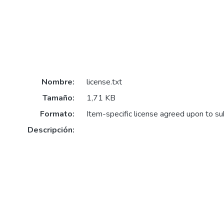
Nombre:
license.txt
Tamaño:
1,71 KB
Formato:
Item-specific license agreed upon to s
Descripción: