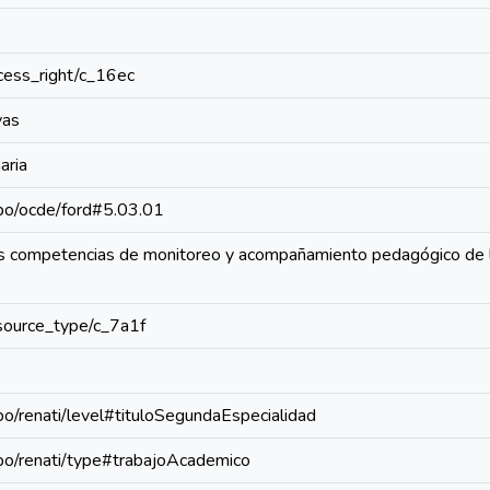
access_right/c_16ec
vas
aria
repo/ocde/ford#5.03.01
as competencias de monitoreo y acompañamiento pedagógico de lo
resource_type/c_7a1f
epo/renati/level#tituloSegundaEspecialidad
repo/renati/type#trabajoAcademico