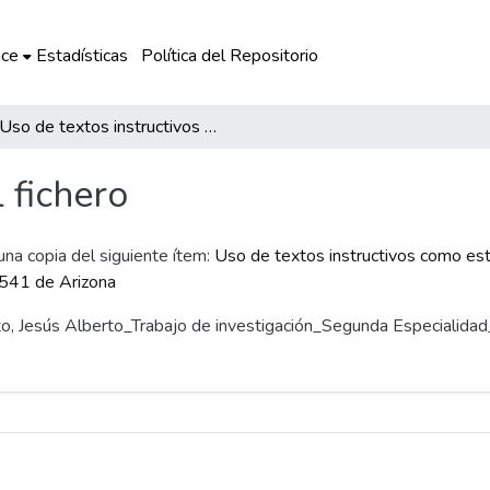
ce
Estadísticas
Política del Repositorio
Uso de textos instructivos como estrategia de comprensión lectora para mejorar la práctica pedagógica de los docentes en la IE 38541 de Arizona
l fichero
 una copia del siguiente ítem:
Uso de textos instructivos como est
8541 de Arizona
ento, Jesús Alberto_Trabajo de investigación_Segunda Especialid