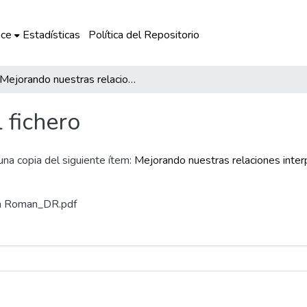
ce
Estadísticas
Política del Repositorio
Mejorando nuestras relaciones interpersonales lograremos aprendizajes significativos en nuestros estudiantes
l fichero
 una copia del siguiente ítem:
Mejorando nuestras relaciones inte
man Roman_DR.pdf