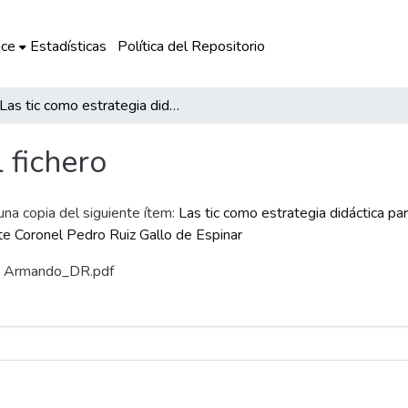
ce
Estadísticas
Política del Repositorio
Las tic como estrategia didáctica para mejorar la comprensión lectora y el logro de aprendizajes de los estudiantes de la I.E. Teniente Coronel Pedro Ruiz Gallo de Espinar
l fichero
 una copia del siguiente ítem:
Las tic como estrategia didáctica pa
nte Coronel Pedro Ruiz Gallo de Espinar
gas Armando_DR.pdf