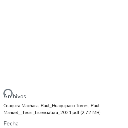
ndo...
Archivos
Coaquira Machaca, Raul_Huaquipaco Torres, Paul
Manuel__Tesis_Licenciatura_2021.pdf
(2,72 MB)
Fecha