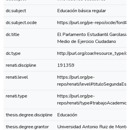
dc.subject
Educación básica regular
dc.subject.ocde
https://purl.org/pe-repo/ocde/ford#
dc.title
El Parlamento Estudiantil Garcilasi
Medio de Ejercicio Ciudadano
dc.type
http://purl.org/coar/resource_type/c
renati.discipline
191359
renati.level
https://purl.org/pe-
repo/renati/level#tituloSegundaEspe
renati.type
https://purl.org/pe-
repo/renati/type#trabajoAcademico
thesis.degree.discipline
Educación
thesis.degree.grantor
Universidad Antonio Ruiz de Montoy