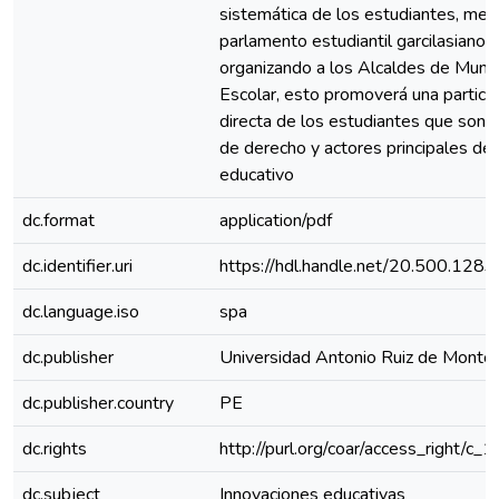
sistemática de los estudiantes, med
parlamento estudiantil garcilasiano,
organizando a los Alcaldes de Munic
Escolar, esto promoverá una partici
directa de los estudiantes que son 
de derecho y actores principales de
educativo
dc.format
application/pdf
dc.identifier.uri
https://hdl.handle.net/20.500.128
dc.language.iso
spa
dc.publisher
Universidad Antonio Ruiz de Monto
dc.publisher.country
PE
dc.rights
http://purl.org/coar/access_right/c_
dc.subject
Innovaciones educativas