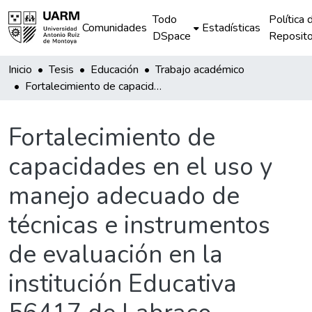
Todo
Política 
Comunidades
Estadísticas
DSpace
Reposito
Inicio
Tesis
Educación
Trabajo académico
Fortalecimiento de capacidades en el uso y manejo adecuado de técnicas e instrumentos de evaluación en la institución Educativa 56417 de Labraco
Fortalecimiento de
capacidades en el uso y
manejo adecuado de
técnicas e instrumentos
de evaluación en la
institución Educativa