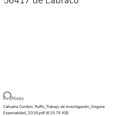
56417 de Labraco
ndo...
Archivos
Cahuana Condori, Ruffo_Trabajo de investigación_Seguna
Especialidad_2018.pdf
(619,76 KB)