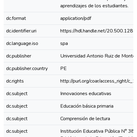
aprendizajes de los estudiantes.
dc.format
application/pdf
dc.identifier.uri
https://hdl.handle.net/20.500.128
dc.language.iso
spa
dc.publisher
Universidad Antonio Ruiz de Monto
dc.publisher.country
PE
dc.rights
http://purl.org/coar/access_right/c_
dc.subject
Innovaciones educativas
dc.subject
Educación básica primaria
dc.subject
Comprensión de lectura
dc.subject
Institución Educativa Pública N° 3