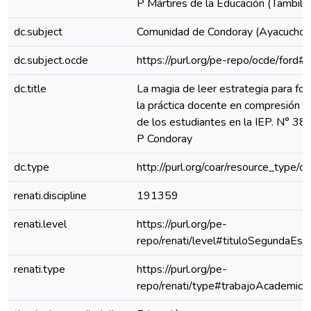
P Mártires de la Educación (Tambillo
dc.subject
Comunidad de Condoray (Ayacucho, 
dc.subject.ocde
https://purl.org/pe-repo/ocde/ford#
dc.title
La magia de leer estrategia para for
la práctica docente en compresión l
de los estudiantes en la IEP. N° 3
P Condoray
dc.type
http://purl.org/coar/resource_type/c
renati.discipline
191359
renati.level
https://purl.org/pe-
repo/renati/level#tituloSegundaEspe
renati.type
https://purl.org/pe-
repo/renati/type#trabajoAcademico