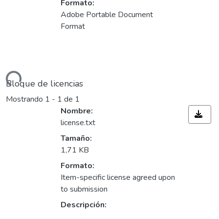
Formato:
Adobe Portable Document
Format
ndo...
Bloque de licencias
Mostrando
1 - 1 de 1
Nombre:
license.txt
Tamaño:
1,71 KB
Formato:
Item-specific license agreed upon
to submission
Descripción: