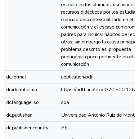
estudio en los alumnos, uso inadec
recursos didácticos por los estudian
currículo descontextualizado en el á
comunicación y el escaso compromis
padres para inculcar hábitos de lectu
otras; sin embargo la causa principal
problema descrito es: propuesta
pedagógica poco pertinente en el á
comunicación
dc.format
application/pdf
dc.identifier.uri
https://hdl.handle.net/20.500.128
dc.language.iso
spa
dc.publisher
Universidad Antonio Ruiz de Monto
dc.publisher.country
PE