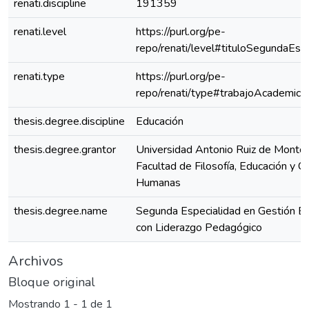
renati.discipline
191359
renati.level
https://purl.org/pe-
repo/renati/level#tituloSegundaEspe
renati.type
https://purl.org/pe-
repo/renati/type#trabajoAcademico
thesis.degree.discipline
Educación
thesis.degree.grantor
Universidad Antonio Ruiz de Montoy
Facultad de Filosofía, Educación y Ci
Humanas
thesis.degree.name
Segunda Especialidad en Gestión Es
con Liderazgo Pedagógico
Archivos
Bloque original
Mostrando
1 - 1 de 1