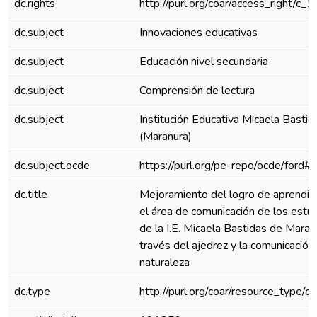
dc.rights
http://purl.org/coar/access_right/c_
dc.subject
Innovaciones educativas
dc.subject
Educación nivel secundaria
dc.subject
Comprensión de lectura
dc.subject
Institución Educativa Micaela Bastid
(Maranura)
dc.subject.ocde
https://purl.org/pe-repo/ocde/ford#
dc.title
Mejoramiento del logro de aprendiz
el área de comunicación de los estu
de la I.E. Micaela Bastidas de Maran
través del ajedrez y la comunicación 
naturaleza
dc.type
http://purl.org/coar/resource_type/c