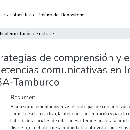
ce
Estadísticas
Política del Repositorio
Implementación de estrategias de comprensión y expresión oral para el desarrollo de las competencias comunicativas en los estudiantes del ciclo avanzado del CEBA-Tamburco
ategias de comprensión y ex
etencias comunicativas en l
EBA-Tamburco
Resumen
Plantea implementar diversas estrategias de comprensión y 
como la escucha activa, la atención, concentración y para la 
habilidades sociales de relaciones interpersonales, la prácti
discurso, el debate, mesa redonda, la entrevista con temas