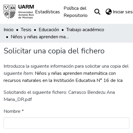
Política del
Estadísticas
Iniciar se
Repositorio
Inicio
Tesis
Educación
Trabajo académico
Niños y niñas aprenden matemática con recursos naturales en la Institución Educativa N° 16 de Ica
Solicitar una copia del fichero
Introduzca la siguiente información para solicitar una copia del
siguiente ítem:
Niños y niñas aprenden matemática con
recursos naturales en la Institución Educativa N° 16 de Ica
Solicitando el siguiente fichero: Carrasco Bendezu Ana
Maria_DR.pdf
Nombre *