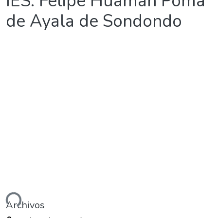
IES. Felipe Huamán Poma
de Ayala de Sondondo
ando...
Archivos