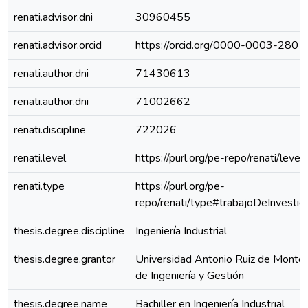
renati.advisor.dni
30960455
renati.advisor.orcid
https://orcid.org/0000-0003-280
renati.author.dni
71430613
renati.author.dni
71002662
renati.discipline
722026
renati.level
https://purl.org/pe-repo/renati/level
renati.type
https://purl.org/pe-
repo/renati/type#trabajoDeInvestig
thesis.degree.discipline
Ingeniería Industrial
thesis.degree.grantor
Universidad Antonio Ruiz de Montoy
de Ingeniería y Gestión
thesis.degree.name
Bachiller en Ingeniería Industrial