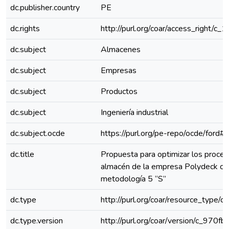
dc.publisher.country
PE
dc.rights
http://purl.org/coar/access_right/c_
dc.subject
Almacenes
dc.subject
Empresas
dc.subject
Productos
dc.subject
Ingeniería industrial
dc.subject.ocde
https://purl.org/pe-repo/ocde/ford#
dc.title
Propuesta para optimizar los proce
almacén de la empresa Polydeck con
metodología 5 “S”
dc.type
http://purl.org/coar/resource_type/c
dc.type.version
http://purl.org/coar/version/c_970