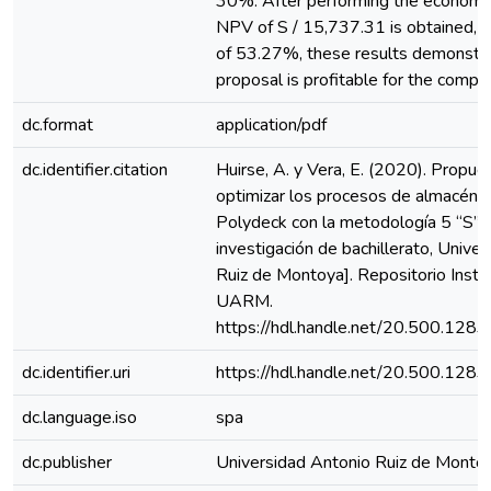
30%. After performing the economic 
NPV of S / 15,737.31 is obtained, g
of 53.27%, these results demonstra
proposal is profitable for the compa
dc.format
application/pdf
dc.identifier.citation
Huirse, A. y Vera, E. (2020). Propue
optimizar los procesos de almacén 
Polydeck con la metodología 5 “S” 
investigación de bachillerato, Unive
Ruiz de Montoya]. Repositorio Instit
UARM.
https://hdl.handle.net/20.500.128
dc.identifier.uri
https://hdl.handle.net/20.500.128
dc.language.iso
spa
dc.publisher
Universidad Antonio Ruiz de Monto