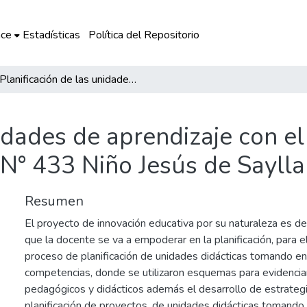
ce
Estadísticas
Política del Repositorio
Planificación de las unidades de aprendizaje con el enfoque por competencias en la IEI N° 433 Niño Jesús de Saylla
nidades de aprendizaje con e
 N° 433 Niño Jesús de Saylla
Resumen
El proyecto de innovación educativa por su naturaleza es d
que la docente se va a empoderar en la planificación, para el
proceso de planificación de unidades didácticas tomando en
competencias, donde se utilizaron esquemas para evidencia
pedagógicos y didácticos además el desarrollo de estrategi
planificación de proyectos, de unidades didácticas tomando 