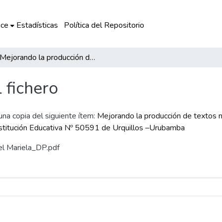
ce
Estadísticas
Política del Repositorio
Mejorando la producción de textos narrativos usando las laptop XO en los estudiantes del el primer al sexto grado de la Institución Educativa Nº 50591 de Urquillos –Urubamba
l fichero
 una copia del siguiente ítem:
Mejorando la producción de textos n
Institución Educativa Nº 50591 de Urquillos –Urubamba
tel Mariela_DP.pdf