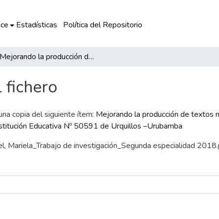
ce
Estadísticas
Política del Repositorio
Mejorando la producción de textos narrativos usando las laptop XO en los estudiantes del el primer al sexto grado de la Institución Educativa Nº 50591 de Urquillos –Urubamba
l fichero
 una copia del siguiente ítem:
Mejorando la producción de textos n
Institución Educativa Nº 50591 de Urquillos –Urubamba
tel, Mariela_Trabajo de investigación_Segunda especialidad 2018.