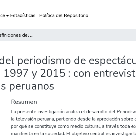
ce
Estadísticas
Política del Repositorio
Análisis y definiciones del periodismo de espectáculos en la televisión peruana entre los años 1997 y 2015 : con entrevistas a periodistas de espectáculos de medios peruanos
 del periodismo de espectácu
 1997 y 2015 : con entrevist
os peruanos
Resumen
La presente investigación analiza el desarrollo del Period
la televisión peruana, partiendo desde la apreciación sobre
por qué se constituye como medio cultural, a través toda ex
manifiesta en la sociedad. El objetivo central es investigar 