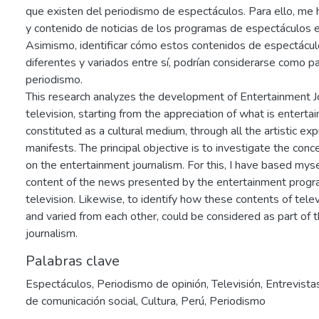
que existen del periodismo de espectáculos. Para ello, me 
y contenido de noticias de los programas de espectáculos en
Asimismo, identificar cómo estos contenidos de espectácul
diferentes y variados entre sí, podrían considerarse como par
periodismo.
This research analyzes the development of Entertainment Jo
television, starting from the appreciation of what is enterta
constituted as a cultural medium, through all the artistic ex
manifests. The principal objective is to investigate the conc
on the entertainment journalism. For this, I have based myse
content of the news presented by the entertainment progr
television. Likewise, to identify how these contents of tele
and varied from each other, could be considered as part of th
journalism.
Palabras clave
Espectáculos
,
Periodismo de opinión
,
Televisión
,
Entrevista
de comunicación social
,
Cultura
,
Perú
,
Periodismo