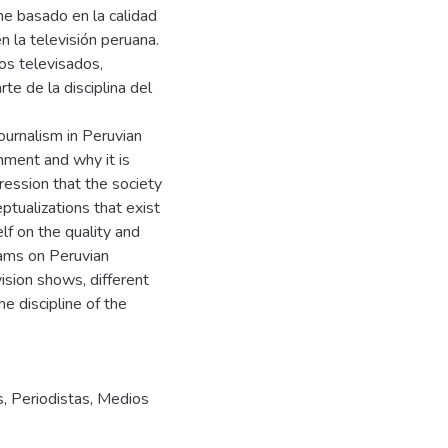
he basado en la calidad
 la televisión peruana.
os televisados,
te de la disciplina del
urnalism in Peruvian
inment and why it is
pression that the society
eptualizations that exist
lf on the quality and
ams on Peruvian
vision shows, different
e discipline of the
s
,
Periodistas
,
Medios