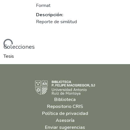
Format
Descripción:
Reporte de similitud
ando...
Colecciones
Tesis
Biblioteca
Repositorio CRIS
Política de privacidad
Asesoría
Enviar sugerencias