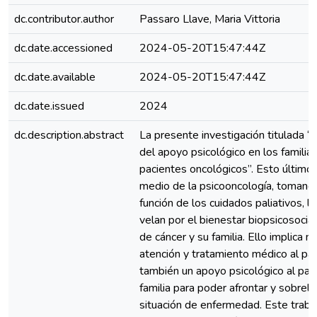
dc.contributor.author
Passaro Llave, Maria Vittoria
dc.date.accessioned
2024-05-20T15:47:44Z
dc.date.available
2024-05-20T15:47:44Z
dc.date.issued
2024
dc.description.abstract
La presente investigación titulada “
del apoyo psicológico en los familia
pacientes oncológicos”. Esto último
medio de la psicooncología, tomando
función de los cuidados paliativos, l
velan por el bienestar biopsicosocial
de cáncer y su familia. Ello implica no
atención y tratamiento médico al pac
también un apoyo psicológico al pac
familia para poder afrontar y sobrell
situación de enfermedad. Este trab