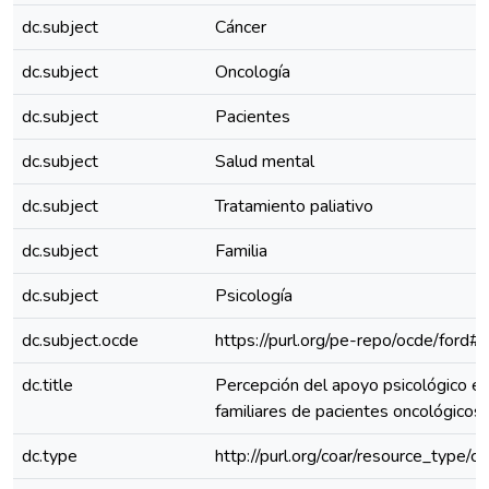
dc.subject
Cáncer
dc.subject
Oncología
dc.subject
Pacientes
dc.subject
Salud mental
dc.subject
Tratamiento paliativo
dc.subject
Familia
dc.subject
Psicología
dc.subject.ocde
https://purl.org/pe-repo/ocde/ford#
dc.title
Percepción del apoyo psicológico en
familiares de pacientes oncológicos
dc.type
http://purl.org/coar/resource_type/c