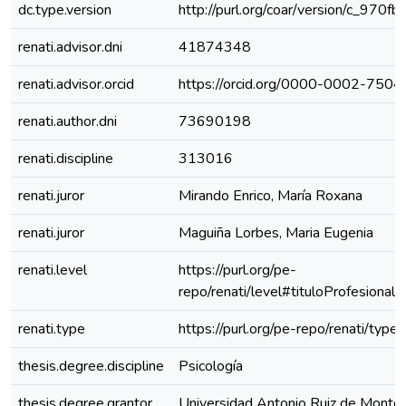
dc.type.version
http://purl.org/coar/version/c_970
renati.advisor.dni
41874348
renati.advisor.orcid
https://orcid.org/0000-0002-750
renati.author.dni
73690198
renati.discipline
313016
renati.juror
Mirando Enrico, María Roxana
renati.juror
Maguiña Lorbes, Maria Eugenia
renati.level
https://purl.org/pe-
repo/renati/level#tituloProfesional
renati.type
https://purl.org/pe-repo/renati/type
thesis.degree.discipline
Psicología
thesis.degree.grantor
Universidad Antonio Ruiz de Montoy