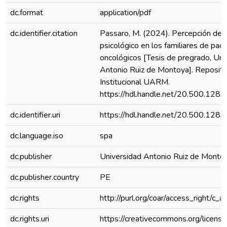
dc.format
application/pdf
dc.identifier.citation
Passaro, M. (2024). Percepción del
psicológico en los familiares de pac
oncológicos [Tesis de pregrado, Uni
Antonio Ruiz de Montoya]. Reposito
Institucional UARM.
https://hdl.handle.net/20.500.128
dc.identifier.uri
https://hdl.handle.net/20.500.128
dc.language.iso
spa
dc.publisher
Universidad Antonio Ruiz de Monto
dc.publisher.country
PE
dc.rights
http://purl.org/coar/access_right/c_a
dc.rights.uri
https://creativecommons.org/license