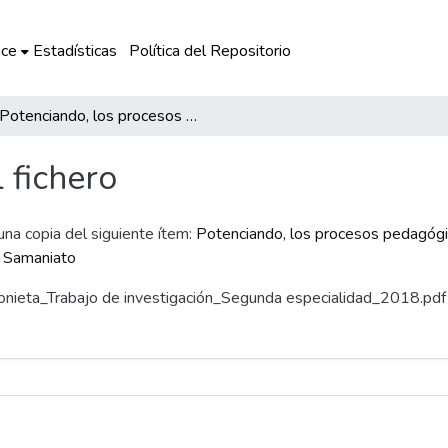
ce
Estadísticas
Política del Repositorio
Potenciando, los procesos pedagógicos por medio de las comunidades profesionales de aprendizaje en la I.E. 38820-A Samaniato
l fichero
 una copia del siguiente ítem:
Potenciando, los procesos pedagóg
A Samaniato
Antonieta_Trabajo de investigación_Segunda especialidad_2018.pdf