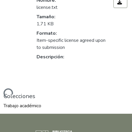
Nombre:
license.txt
Tamaño:
1,71 KB
Formato:
Item-specific license agreed upon
to submission
Descripción:
ando...
Colecciones
Trabajo académico