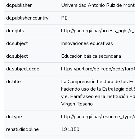
dc.publisher
Universidad Antonio Ruiz de Monto
dc.publisher.country
PE
dc.rights
http://purl.org/coar/access_right/c_
dc.subject
Innovaciones educativas
dc.subject
Educación básica secundaria
dc.subject.ocde
https://purl.org/pe-repo/ocde/ford#
dc.title
La Comprensión Lectora de los Estu
haciendo uso de la Estrategia del S
y el Parafraseo en la Institución Edu
Virgen Rosario
dc.type
http://purl.org/coar/resource_type/c
renati.discipline
191359