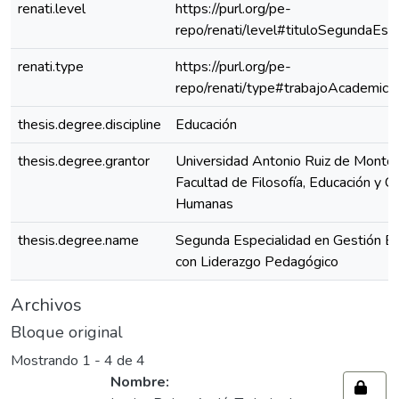
renati.level
https://purl.org/pe-
repo/renati/level#tituloSegundaEspe
renati.type
https://purl.org/pe-
repo/renati/type#trabajoAcademico
thesis.degree.discipline
Educación
thesis.degree.grantor
Universidad Antonio Ruiz de Montoy
Facultad de Filosofía, Educación y Ci
Humanas
thesis.degree.name
Segunda Especialidad en Gestión Es
con Liderazgo Pedagógico
Archivos
Bloque original
Mostrando
1 - 4 de 4
Nombre: