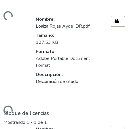
ando...
Nombre:
Loaiza Rojas Ayde_DR.pdf
Tamaño:
127,53 KB
Formato:
Adobe Portable Document
Format
Descripción:
Declaración de citado
ando...
Bloque de licencias
Mostrando
1 - 1 de 1