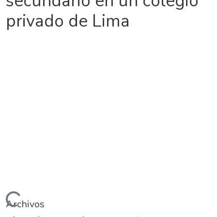
secundario en un colegio
privado de Lima
rgando...
Archivos