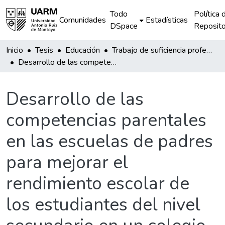
Todo
Política 
Comunidades
Estadísticas
DSpace
Reposito
Inicio
Tesis
Educación
Trabajo de suficiencia profesional
Desarrollo de las competencias parentales en las escuelas de padres para mejorar el rendimiento escolar de los estudiantes del nivel secundario en un colegio privado de Lima
Desarrollo de las
competencias parentales
en las escuelas de padres
para mejorar el
rendimiento escolar de
los estudiantes del nivel