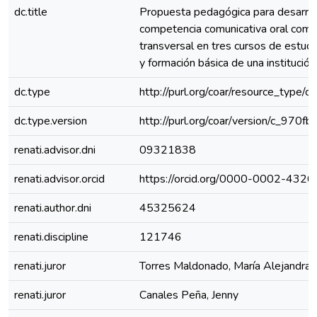
dc.title
Propuesta pedagógica para desarroll
competencia comunicativa oral co
transversal en tres cursos de estud
y formación básica de una institución
dc.type
http://purl.org/coar/resource_type/c
dc.type.version
http://purl.org/coar/version/c_970
renati.advisor.dni
09321838
renati.advisor.orcid
https://orcid.org/0000-0002-432
renati.author.dni
45325624
renati.discipline
121746
renati.juror
Torres Maldonado, María Alejandra
renati.juror
Canales Peña, Jenny