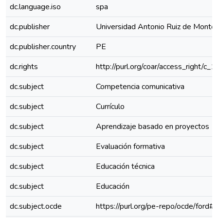
dc.language.iso
spa
dc.publisher
Universidad Antonio Ruiz de Monto
dc.publisher.country
PE
dc.rights
http://purl.org/coar/access_right/c_
dc.subject
Competencia comunicativa
dc.subject
Currículo
dc.subject
Aprendizaje basado en proyectos
dc.subject
Evaluación formativa
dc.subject
Educación técnica
dc.subject
Educación
dc.subject.ocde
https://purl.org/pe-repo/ocde/ford#