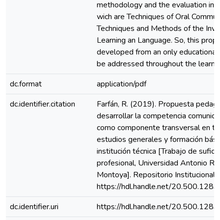
methodology and the evaluation in t
wich are Techniques of Oral Communi
Techniques and Methods of the Inve
Learning an Language. So, this prop
developed from an only educational a
be addressed throughout the learni
dc.format
application/pdf
dc.identifier.citation
Farfán, R. (2019). Propuesta pedag
desarrollar la competencia comunicat
como componente transversal en tr
estudios generales y formación bási
institución técnica [Trabajo de sufici
profesional, Universidad Antonio Ru
Montoya]. Repositorio Instituciona
https://hdl.handle.net/20.500.128
dc.identifier.uri
https://hdl.handle.net/20.500.128