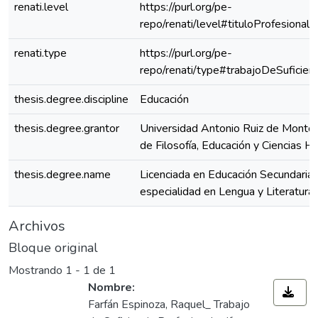
renati.level
https://purl.org/pe-
repo/renati/level#tituloProfesional
renati.type
https://purl.org/pe-
repo/renati/type#trabajoDeSuficienc
thesis.degree.discipline
Educación
thesis.degree.grantor
Universidad Antonio Ruiz de Montoy
de Filosofía, Educación y Ciencias 
thesis.degree.name
Licenciada en Educación Secundaria,
especialidad en Lengua y Literatura
Archivos
Bloque original
Mostrando
1 - 1 de 1
Nombre:
Farfán Espinoza, Raquel_ Trabajo